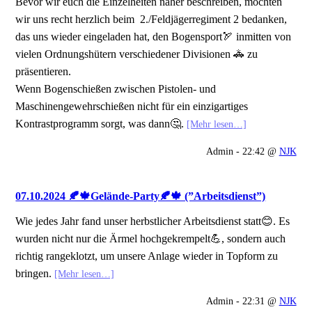
Bevor wir euch die Einzelheiten näher beschreiben, möchten
wir uns recht herzlich beim 2./Feldjägerregiment 2 bedanken,
das uns wieder eingeladen hat, den Bogensport🏹 inmitten von
vielen Ordnungshütern verschiedener Divisionen 🚓 zu
präsentieren.
Wenn Bogenschießen zwischen Pistolen- und
Maschinengewehrschießen nicht für ein einzigartiges
Kontrastprogramm sorgt, was dann🤔.
[Mehr lesen…]
Admin - 22:42 @
NJK
07.10.2024 🍂🍁Gelände-Party🍂🍁 (”Arbeitsdienst”)
Wie jedes Jahr fand unser herbstlicher Arbeitsdienst statt😊. Es
wurden nicht nur die Ärmel hochgekrempelt💪, sondern auch
richtig rangeklotzt, um unsere Anlage wieder in Topform zu
bringen.
[Mehr lesen…]
Admin - 22:31 @
NJK