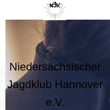
Niedersächsischer
Jagdklub Hannover
e.V.