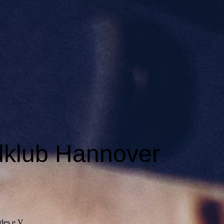
dklub Hannover
des e.V.