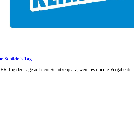
he Schilde 3.Tag
ER Tag der Tage auf dem Schützenplatz, wenn es um die Vergabe der 
stand gestern auf dem Programm, sondern auch der NJK Jugendrundga
ten gleich zwei unserer Veranstaltungen: der Jugendrundgang und das
rgabe 2. Tag
g gab es kräftigen Grund zum Feiern für den NJK auf dem Schützenpla