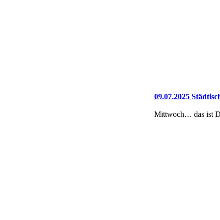
09.07.2025 Städtisc
Mittwoch… das ist D
Aber nicht nur der 
Um 16:00 Uhr starte
08.07.2025 Schildve
Auch am heutigen Ta