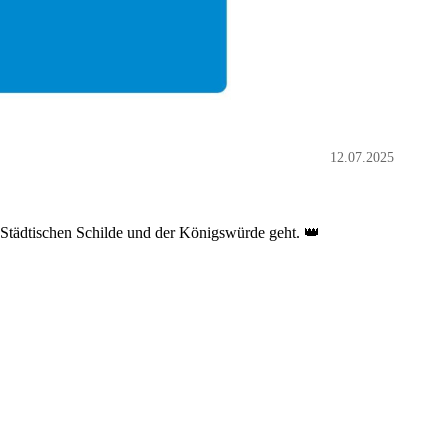
12.07.2025
Städtischen Schilde und der Königswürde geht. 👑
ng!🎢🎡🤩
 Festessen des VHS.
[Mehr lesen…]
Maik Wurlitzer - 11:17 @
NJK
tz: