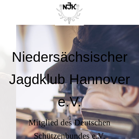
Niedersächsischer
Jagdklub Hannover
e.V.
Mitglied des Deutschen
Schützenbundes e.V.