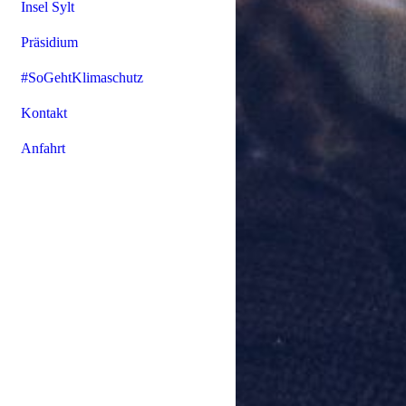
Insel Sylt
Präsidium
#SoGehtKlimaschutz
Kontakt
Anfahrt