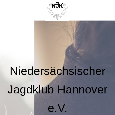
Niedersächsischer
Jagdklub Hannover
e.V.