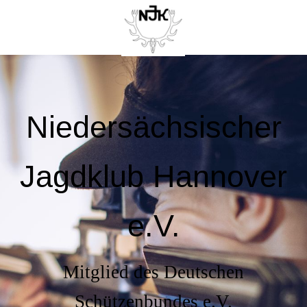
Niedersächsischer
Jagdklub Hannover
e.V.
Mitglied des Deutschen
Schützenbundes e.V.